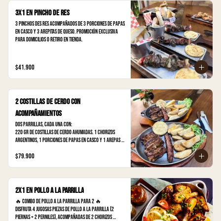
3x1 en Pincho de res
3 pinchos des res acompañados de 3 porciones de papas 
en casco y 3 arepitas de queso. Promoción Exclusiva 
para domicilios o retiro en tienda.
$41.900
2 costillas de cerdo con
acompañamientos
Dos parrillas, cada una con:

220 gr de Costillas de cerdo ahumadas. 1 chorizos 
argentinos, 1 porciones de papas en casco y 1 arepas 
de queso 

$79.900
*suficiente para dos personas. Promoción Exclusiva 
para domicilios o retiro en tienda.
2x1 En pollo a la parrilla
🔥 Combo de pollo a la parrilla para 2 🔥

Disfruta 4 jugosas piezas de pollo a la parrilla (2 
piernas + 2 perniles), acompañadas de 2 chorizos 