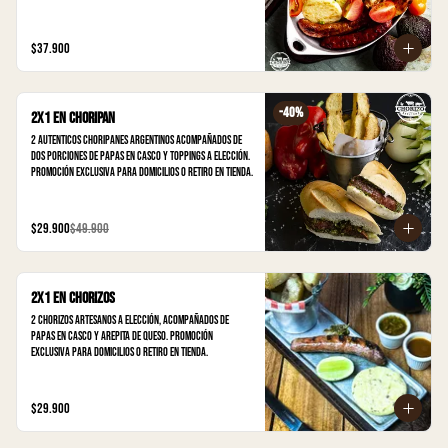
argentinos, 2 porciones de papas en casco crujientes y 
2 arepas de queso recién asadas 🤤

$37.900
👉 Perfecto para compartir

🚀 Disponible solo para domicilio o retiro en tienda
-
40
%
2x1 en Choripan
2 autenticos choripanes argentinos acompañados de 
dos porciones de papas en casco y toppings a elección. 
Promoción Exclusiva para domicilios o retiro en tienda.
$29.900
$49.900
2x1 en Chorizos
2 chorizos artesanos a elección, acompañados de 
papas en casco y arepita de queso. Promoción 
Exclusiva para domicilios o retiro en tienda.
$29.900