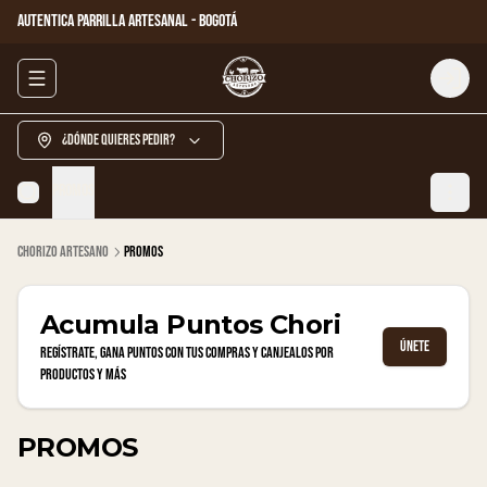
AUTENTICA PARRILLA ARTESANAL - BOGOTÁ
Abrir menu de navegación
Login
¿Dónde quieres pedir?
PROMOS
Chorizo Artesano
PROMOS
Acumula
Puntos Chori
Únete
Regístrate, gana puntos con tus compras y canjealos por
productos y más
PROMOS